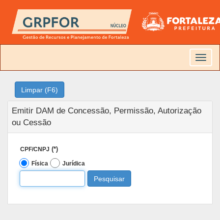
Toggle
naviga
Emitir DAM de Concessão, Permissão, Autorização
ou Cessão
(*)
CPF/CNPJ
Física
Jurídica